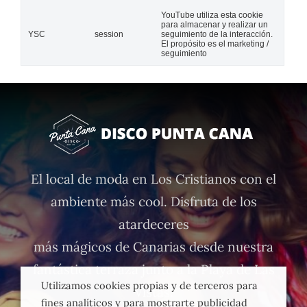
YouTube utiliza esta cookie
para almacenar y realizar un
YSC
session
seguimiento de la interacción.
El propósito es el marketing /
seguimiento
El local de moda en Los Cristianos con el
ambiente más cool. Disfruta de los
atardeceres
más mágicos de Canarias desde nuestra
fantástica terraza junto a la Playa de Las
Utilizamos cookies propias y de terceros para
Vistas.
fines analíticos y para mostrarte publicidad