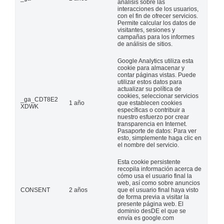
análisis sobre las
interacciones de los usuarios,
con el fin de ofrecer servicios.
Permite calcular los datos de
visitantes, sesiones y
campañas para los informes
de análisis de sitios.
Google Analytics utiliza esta
cookie para almacenar y
contar páginas vistas. Puede
utilizar estos datos para
actualizar su política de
cookies, seleccionar servicios
_ga_CDT8E2
1 año
que establecen cookies
XDWK
específicas o contribuir a
nuestro esfuerzo por crear
transparencia en Internet.
Pasaporte de datos: Para ver
esto, simplemente haga clic en
el nombre del servicio.
Esta cookie persistente
recopila información acerca de
cómo usa el usuario final la
web, así como sobre anuncios
CONSENT
2 años
que el usuario final haya visto
de forma previa a visitar la
presente página web. El
dominio desDE el que se
envía es google.com